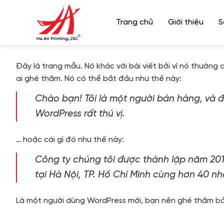
Bỏ
qua
Trang chủ
Giới thiệu
S
nội
dung
Đây là trang mẫu. Nó khác với bài viết bởi vì nó thường 
ai ghé thăm. Nó có thể bắt đầu như thế này:
Chào bạn! Tôi là một người bán hàng, và đâ
WordPress rất thú vị.
… hoặc cái gì đó như thế này:
Công ty chúng tôi được thành lập năm 2010
tại Hà Nội, TP. Hồ Chí Minh cùng hơn 40 nhâ
Là một người dùng WordPress mới, bạn nên ghé thăm
bả