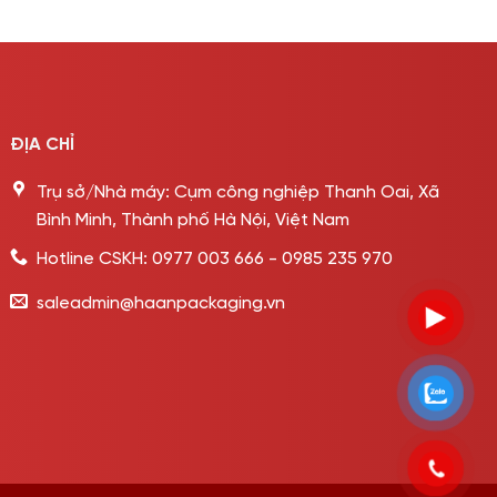
ĐỊA CHỈ
Trụ sở/Nhà máy: Cụm công nghiệp Thanh Oai, Xã
Bình Minh, Thành phố Hà Nội, Việt Nam
Hotline CSKH: 0977 003 666 - 0985 235 970
saleadmin@haanpackaging.vn